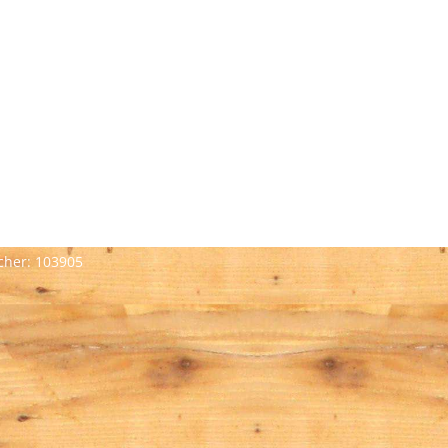
cher:
103905